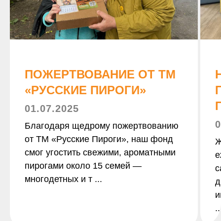
ПОЖЕРТВОВАНИЕ ОТ ТМ
«РУССКИЕ ПИРОГИ»
01.07.2025
0
Благодаря щедрому пожертвованию
от ТМ «Русские Пироги», наш фонд
Ж
смог угостить свежими, ароматными
е
пирогами около 15 семей —
с
многодетных и т ...
д
и
..