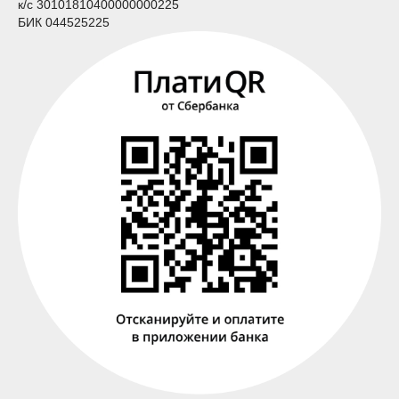
к/с 30101810400000000225
БИК 044525225